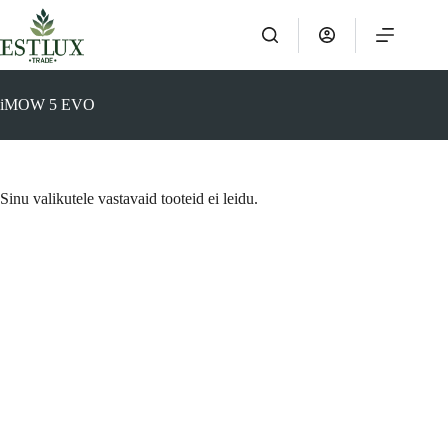
Skip
to
content
iMOW 5 EVO
Sinu valikutele vastavaid tooteid ei leidu.