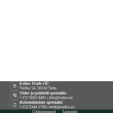
Estlux Trade OÜ
Variku 54, 50110 Tartu
Tisler ja puiduõli spetsialist
+372 5665 8491 | info@estlux.ee
Robotniidukite spetsialist
+372 5344 1790 | eerik@estlux.ee
Üldtingimused
Tarneinfo