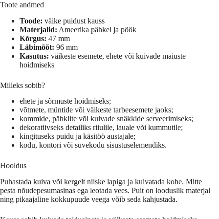
Toote andmed
Toode:
väike puidust kauss
Materjalid:
Ameerika pähkel ja pöök
Kõrgus:
47 mm
Läbimõõt:
96 mm
Kasutus:
väikeste esemete, ehete või kuivade maiuste
hoidmiseks
Milleks sobib?
ehete ja sõrmuste hoidmiseks;
võtmete, müntide või väikeste tarbeesemete jaoks;
kommide, pähklite või kuivade snäkkide serveerimiseks;
dekoratiivseks detailiks riiulile, lauale või kummutile;
kingituseks puidu ja käsitöö austajale;
kodu, kontori või suvekodu sisustuselemendiks.
Hooldus
Puhastada kuiva või kergelt niiske lapiga ja kuivatada kohe. Mitte
pesta nõudepesumasinas ega leotada vees. Puit on looduslik materjal
ning pikaajaline kokkupuude veega võib seda kahjustada.