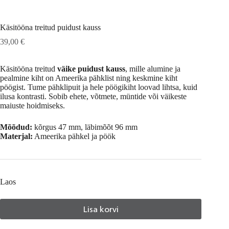
Käsitööna treitud puidust kauss
39,00
€
Käsitööna treitud
väike puidust kauss
, mille alumine ja
pealmine kiht on Ameerika pähklist ning keskmine kiht
pöögist. Tume pähklipuit ja hele pöögikiht loovad lihtsa, kuid
ilusa kontrasti. Sobib ehete, võtmete, müntide või väikeste
maiuste hoidmiseks.
Mõõdud:
kõrgus 47 mm, läbimõõt 96 mm
Materjal:
Ameerika pähkel ja pöök
Laos
Lisa korvi
A