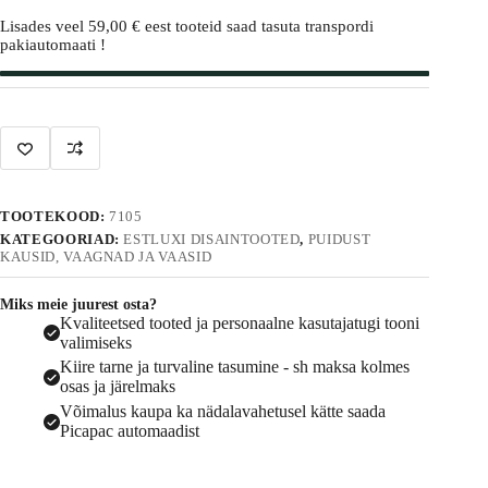
l
Lisades veel
59,00
€
eest tooteid saad tasuta transpordi
t
pakiautomaati !
e
r
n
a
t
i
v
e
:
TOOTEKOOD:
7105
KATEGOORIAD:
ESTLUXI DISAINTOOTED
,
PUIDUST
KAUSID, VAAGNAD JA VAASID
Miks meie juurest osta?
Kvaliteetsed tooted ja personaalne kasutajatugi tooni
valimiseks
Kiire tarne ja turvaline tasumine - sh maksa kolmes
osas ja järelmaks
Võimalus kaupa ka nädalavahetusel kätte saada
Picapac automaadist