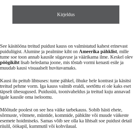
Kirjeldus
See käsitööna treitud puidust kauss on valmistatud kahest erinevast
puiduliigist. Alumine ja pealmine kiht on
Ameerika pähklist
, mille
tume soe toon annab kausile sügavuse ja väärikama ilme. Keskel olev
pöögikiht
lisab heledama joone, mis tõstab vormi kenasti esile ja
muudab kausi visuaalselt huvitavamaks.
Kausi ilu peitub lihtsuses: tume pähkel, õhuke hele kontrast ja käsitsi
treitud pehme vorm. Iga kauss valmib eraldi, seetõttu ei ole kaks eset
täpselt ühesugused. Puidusüü, toonivaheldus ja treitud kuju annavad
igale kausile oma iseloomu.
Mõõtude poolest on see hea väike tarbekauss. Sobib hästi ehete,
sõrmuste, võtmete, müntide, kommide, pähklite või muude väikeste
esemete hoidmiseks. Samas võib see olla ka lihtsalt soe puidust detail
riiulil, öökapil, kummutil või kohvilaual.