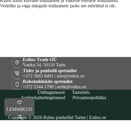
Kauss sobib kuivade toiduainete ja väikeste esemete hoidmiseks.
Vedelike ja väga märgade toiduainete jaoks see mõeldud ei ole.
Estlux Trade OÜ
Variku 54, 50110 Tartu
Tisler ja puiduõli spetsialist
+372 5665 8491 | info@estlux.ee
Robotniidukite spetsialist
+372 5344 1790 | eerik@estlux.ee
Üldtingimused
Tarneinfo
Andmekaitsetingimused
Privaatsuspoliitika
LEMMIKUD
Copyright © 2026 Rubio puiduõlid Tartus | Estlux.ee
VÕRDLE