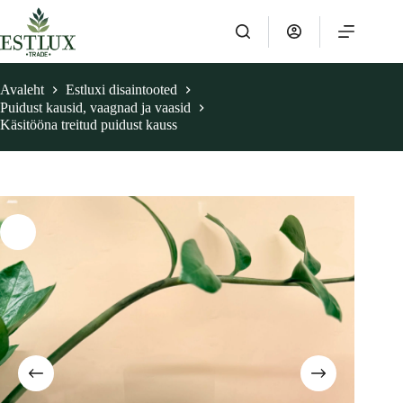
Skip
to
content
Avaleht
Estluxi disaintooted
Puidust kausid, vaagnad ja vaasid
Käsitööna treitud puidust kauss