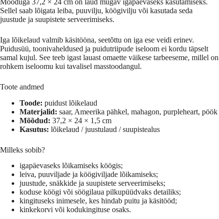
Mõõduga 37,2 × 24 cm on laud mugav igapäevaseks kasutamiseks.
Sellel saab lõigata leiba, puuvilju, köögivilju või kasutada seda
juustude ja suupistete serveerimiseks.
Iga lõikelaud valmib käsitööna, seetõttu on iga ese veidi erinev.
Puidusüü, toonivaheldused ja puidutriipude iseloom ei kordu täpselt
samal kujul. See teeb igast lauast omaette väikese tarbeeseme, millel on
rohkem iseloomu kui tavalisel masstoodangul.
Toote andmed
Toode:
puidust lõikelaud
Materjalid:
saar, Ameerika pähkel, mahagon, purpleheart, pöök
Mõõdud:
37,2 × 24 × 1,5 cm
Kasutus:
lõikelaud / juustulaud / suupistealus
Milleks sobib?
igapäevaseks lõikamiseks köögis;
leiva, puuviljade ja köögiviljade lõikamiseks;
juustude, snäkkide ja suupistete serveerimiseks;
koduse köögi või söögilaua pilkupüüdvaks detailiks;
kingituseks inimesele, kes hindab puitu ja käsitööd;
kinkekorvi või kodukingituse osaks.