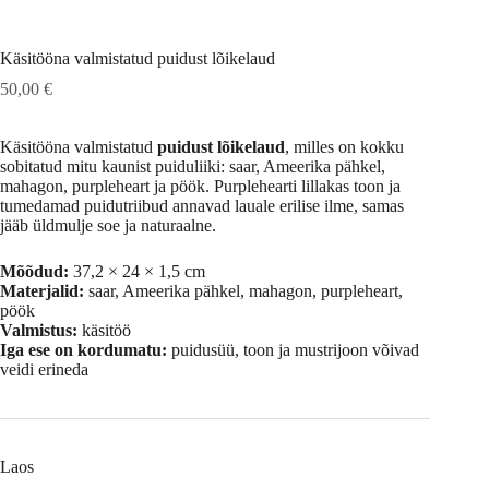
Käsitööna valmistatud puidust lõikelaud
50,00
€
Käsitööna valmistatud
puidust lõikelaud
, milles on kokku
sobitatud mitu kaunist puiduliiki: saar, Ameerika pähkel,
mahagon, purpleheart ja pöök. Purplehearti lillakas toon ja
tumedamad puidutriibud annavad lauale erilise ilme, samas
jääb üldmulje soe ja naturaalne.
Mõõdud:
37,2 × 24 × 1,5 cm
Materjalid:
saar, Ameerika pähkel, mahagon, purpleheart,
pöök
Valmistus:
käsitöö
Iga ese on kordumatu:
puidusüü, toon ja mustrijoon võivad
veidi erineda
Laos