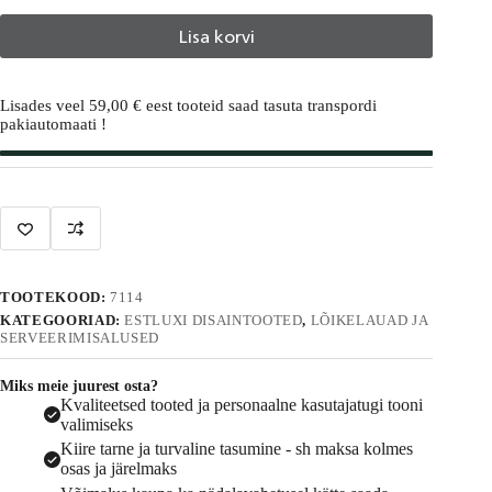
Lisa korvi
A
l
Lisades veel
59,00
€
eest tooteid saad tasuta transpordi
t
pakiautomaati !
e
r
n
a
t
i
v
e
:
TOOTEKOOD:
7114
KATEGOORIAD:
ESTLUXI DISAINTOOTED
,
LÕIKELAUAD JA
SERVEERIMISALUSED
Miks meie juurest osta?
Kvaliteetsed tooted ja personaalne kasutajatugi tooni
valimiseks
Kiire tarne ja turvaline tasumine - sh maksa kolmes
osas ja järelmaks