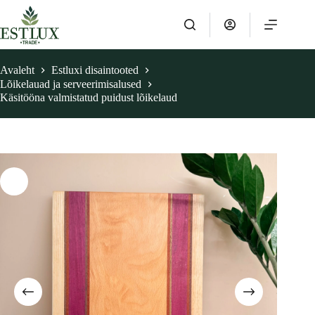
Skip
to
content
Avaleht
Estluxi disaintooted
Lõikelauad ja serveerimisalused
Käsitööna valmistatud puidust lõikelaud