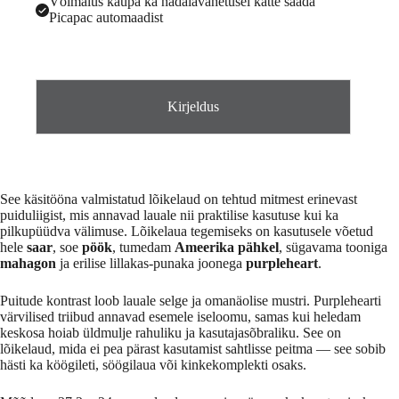
Võimalus kaupa ka nädalavahetusel kätte saada
Picapac automaadist
Kirjeldus
See käsitööna valmistatud lõikelaud on tehtud mitmest erinevast
puiduliigist, mis annavad lauale nii praktilise kasutuse kui ka
pilkupüüdva välimuse. Lõikelaua tegemiseks on kasutusele võetud
hele
saar
, soe
pöök
, tumedam
Ameerika pähkel
, sügavama tooniga
mahagon
ja erilise lillakas-punaka joonega
purpleheart
.
Puitude kontrast loob lauale selge ja omanäolise mustri. Purplehearti
värvilised triibud annavad esemele iseloomu, samas kui heledam
keskosa hoiab üldmulje rahuliku ja kasutajasõbraliku. See on
lõikelaud, mida ei pea pärast kasutamist sahtlisse peitma — see sobib
hästi ka köögileti, söögilaua või kinkekomplekti osaks.