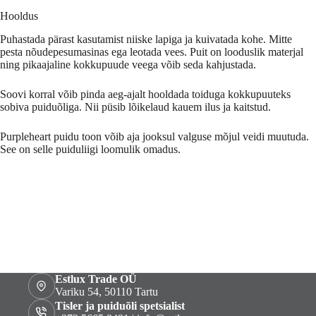
Hooldus
Puhastada pärast kasutamist niiske lapiga ja kuivatada kohe. Mitte
pesta nõudepesumasinas ega leotada vees. Puit on looduslik materjal
ning pikaajaline kokkupuude veega võib seda kahjustada.
Soovi korral võib pinda aeg-ajalt hooldada toiduga kokkupuuteks
sobiva puiduõliga. Nii püsib lõikelaud kauem ilus ja kaitstud.
Purpleheart puidu toon võib aja jooksul valguse mõjul veidi muutuda.
See on selle puiduliigi loomulik omadus.
Estlux Trade OÜ
Variku 54, 50110 Tartu
Tisler ja puiduõli spetsialist