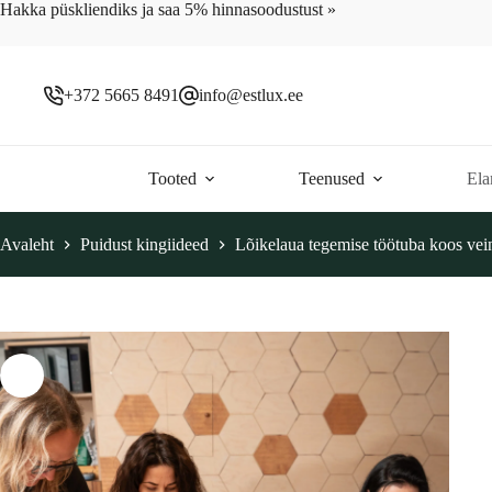
Skip
Hakka püskliendiks ja saa 5% hinnasoodustust »
to
content
+372 5665 8491
info@estlux.ee
Tooted
Teenused
Ela
Avaleht
Puidust kingiideed
Lõikelaua tegemise töötuba koos vei