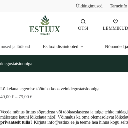
Üldtingimused
Tarneinfo
OTSI
LEMMIKU
mused ja töötoad
Estluxi disaintooted
Nõuanded ja
nidegustatsiooniga
Lõikelaua tegemise töötuba koos veinidegustatsiooniga
Hinnavahemik:
49,00
€
–
79,00
€
49,00 €
kuni
Veeda mõnus üritus sõpradega või töökaaslastega ja tulge tehke midag
79,00 €
mälestuse kauni lõikelaua näol! Võimalus ka oma olemasolevat lõikel
privaatselt tulla?
Kirjuta info@estlux.ee ja teeme hea hinna kogu selt