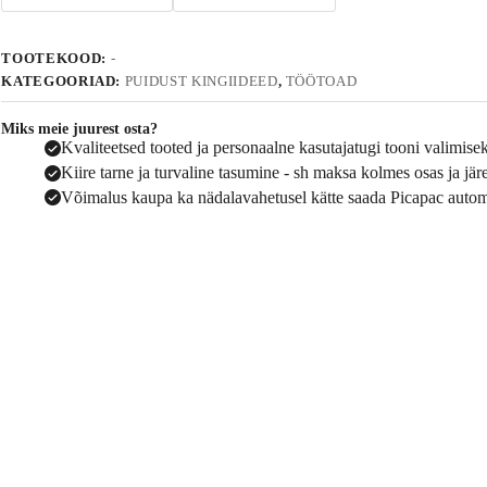
i
v
e
TOOTEKOOD:
-
:
KATEGOORIAD:
PUIDUST KINGIIDEED
,
TÖÖTOAD
Miks meie juurest osta?
Kvaliteetsed tooted ja personaalne kasutajatugi tooni valimise
Kiire tarne ja turvaline tasumine - sh maksa kolmes osas ja jä
Võimalus kaupa ka nädalavahetusel kätte saada Picapac autom