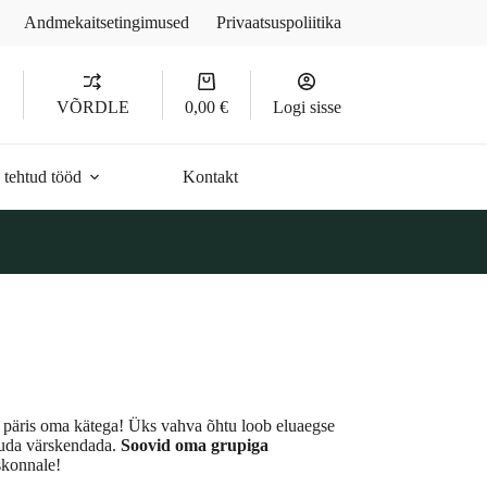
Andmekaitsetingimused
Privaatsuspoliitika
Ostukorv
D
VÕRDLE
0,00
€
Logi sisse
 tehtud tööd
Kontakt
i päris oma kätega! Üks vahva õhtu loob eluaegse
auda värskendada.
Soovid oma grupiga
skonnale!