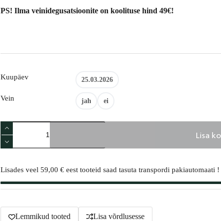
PS! Ilma veinidegusatsioonite on koolituse hind 49€!
Kuupäev
25.03.2026
Vein
jah
ei
Lõikelaua
Lisa ko
tegemise
töötuba
koos
A
veinidegustatsiooniga
l
kogus
Lisades veel
59,00
€
eest tooteid saad tasuta transpordi pakiautomaati !
t
e
r
n
a
t
Lemmikud tooted
Lisa võrdlusesse