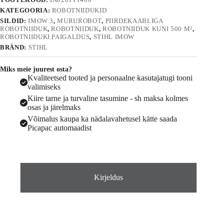
KATEGOORIA:
ROBOTNIIDUKID
SILDID:
IMOW 3
,
MURUROBOT
,
PIIRDEKAABLIGA
ROBOTNIIDUK
,
ROBOTNIIDUK
,
ROBOTNIIDUK KUNI 500 M²
,
ROBOTNIIDUKI PAIGALDUS
,
STIHL IMOW
BRÄND:
STIHL
Miks meie juurest osta?
Kvaliteetsed tooted ja personaalne kasutajatugi tooni
valimiseks
Kiire tarne ja turvaline tasumine - sh maksa kolmes
osas ja järelmaks
Võimalus kaupa ka nädalavahetusel kätte saada
Picapac automaadist
Kirjeldus