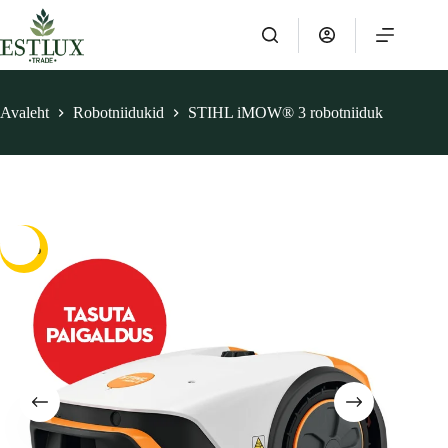
Skip
to
content
Avaleht
Robotniidukid
STIHL iMOW® 3 robotniiduk
-31%