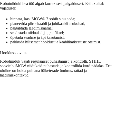
Robotniiduki hea töö algab korrektsest paigaldusest. Estlux aitab
vajadusel:
hinnata, kas iMOW® 3 sobib sinu aeda;
planeerida piirdekaabli ja juhtkaabli asukohad;
paigaldada laadimisjaama;
seadistada niidualad ja graafikud;
õpetada seadme ja äpi kasutamist;
pakkuda hilisemat hooldust ja kaablikatkestuste otsimist.
Hooldussoovitus
Robotniiduk vajab regulaarset puhastamist ja kontrolli. STIHL
soovitab iMOW niidukeid puhastada ja kontrollida kord nädalas. Eriti
oluline on hoida puhtana lõiketerade ümbrus, rattad ja
laadimiskontaktid.