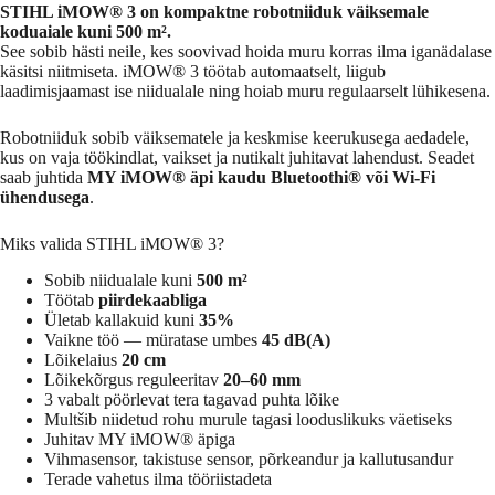
STIHL iMOW® 3 on kompaktne robotniiduk väiksemale
koduaiale kuni 500 m².
See sobib hästi neile, kes soovivad hoida muru korras ilma iganädalase
käsitsi niitmiseta. iMOW® 3 töötab automaatselt, liigub
laadimisjaamast ise niidualale ning hoiab muru regulaarselt lühikesena.
Robotniiduk sobib väiksematele ja keskmise keerukusega aedadele,
kus on vaja töökindlat, vaikset ja nutikalt juhitavat lahendust. Seadet
saab juhtida
MY iMOW® äpi kaudu Bluetoothi® või Wi-Fi
ühendusega
.
Miks valida STIHL iMOW® 3?
Sobib niidualale kuni
500 m²
Töötab
piirdekaabliga
Ületab kallakuid kuni
35%
Vaikne töö — müratase umbes
45 dB(A)
Lõikelaius
20 cm
Lõikekõrgus reguleeritav
20–60 mm
3 vabalt pöörlevat tera tagavad puhta lõike
Multšib niidetud rohu murule tagasi looduslikuks väetiseks
Juhitav MY iMOW® äpiga
Vihmasensor, takistuse sensor, põrkeandur ja kallutusandur
Terade vahetus ilma tööriistadeta