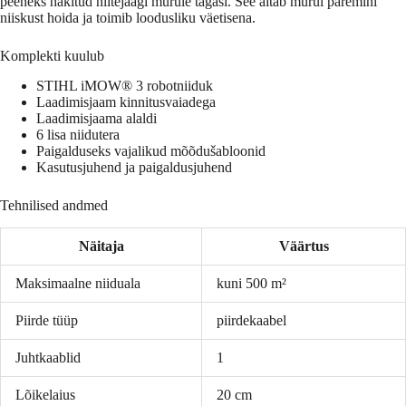
peeneks hakitud niitejäägi murule tagasi. See aitab murul paremini
niiskust hoida ja toimib loodusliku väetisena.
Komplekti kuulub
STIHL iMOW® 3 robotniiduk
Laadimisjaam kinnitusvaiadega
Laadimisjaama alaldi
6 lisa niidutera
Paigalduseks vajalikud mõõdušabloonid
Kasutusjuhend ja paigaldusjuhend
Tehnilised andmed
Näitaja
Väärtus
Maksimaalne niiduala
kuni 500 m²
Piirde tüüp
piirdekaabel
Juhtkaablid
1
Lõikelaius
20 cm