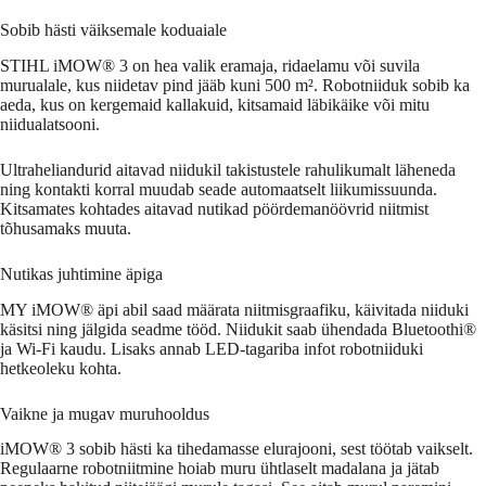
Sobib hästi väiksemale koduaiale
STIHL iMOW® 3 on hea valik eramaja, ridaelamu või suvila
murualale, kus niidetav pind jääb kuni 500 m². Robotniiduk sobib ka
aeda, kus on kergemaid kallakuid, kitsamaid läbikäike või mitu
niidualatsooni.
Ultraheliandurid aitavad niidukil takistustele rahulikumalt läheneda
ning kontakti korral muudab seade automaatselt liikumissuunda.
Kitsamates kohtades aitavad nutikad pöördemanöövrid niitmist
tõhusamaks muuta.
Nutikas juhtimine äpiga
MY iMOW® äpi abil saad määrata niitmisgraafiku, käivitada niiduki
käsitsi ning jälgida seadme tööd. Niidukit saab ühendada Bluetoothi®
ja Wi-Fi kaudu. Lisaks annab LED-tagariba infot robotniiduki
hetkeoleku kohta.
Vaikne ja mugav muruhooldus
iMOW® 3 sobib hästi ka tihedamasse elurajooni, sest töötab vaikselt.
Regulaarne robotniitmine hoiab muru ühtlaselt madalana ja jätab