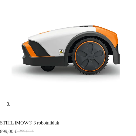
STIHL iMOW® 3 robotniiduk
899,00
€
1299,00
€
Algne
Praegune