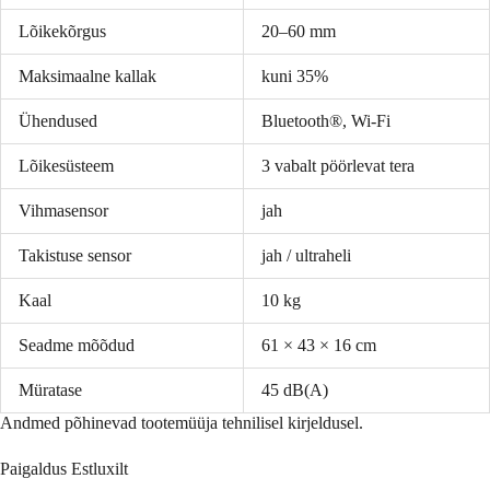
Lõikekõrgus
20–60 mm
Maksimaalne kallak
kuni 35%
Ühendused
Bluetooth®, Wi-Fi
Lõikesüsteem
3 vabalt pöörlevat tera
Vihmasensor
jah
Takistuse sensor
jah / ultraheli
Kaal
10 kg
Seadme mõõdud
61 × 43 × 16 cm
Müratase
45 dB(A)
Andmed põhinevad tootemüüja tehnilisel kirjeldusel.
Paigaldus Estluxilt