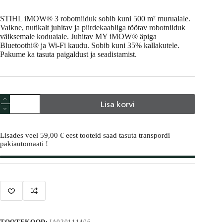
hind
hind
oli:
on:
STIHL iMOW® 3 robotniiduk sobib kuni 500 m² murualale.
1299,00 €.
899,00 €.
Vaikne, nutikalt juhitav ja piirdekaabliga töötav robotniiduk
väiksemale koduaiale. Juhitav MY iMOW® äpiga
Bluetoothi® ja Wi-Fi kaudu. Sobib kuni 35% kallakutele.
Pakume ka tasuta paigaldust ja seadistamist.
STIHL
Lisa korvi
iMOW®
3
A
robotniiduk
l
kogus
Lisades veel
59,00
€
eest tooteid saad tasuta transpordi
t
pakiautomaati !
e
r
n
a
t
i
v
e
:
TOOTEKOOD:
IA020111406