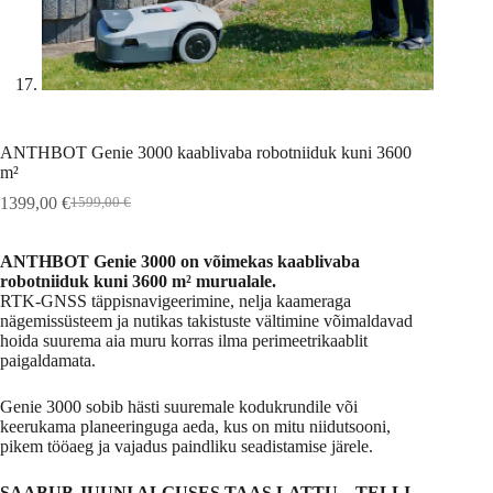
ANTHBOT Genie 3000 kaablivaba robotniiduk kuni 3600
m²
1399,00
€
1599,00
€
Algne
Praegune
hind
hind
oli:
on:
ANTHBOT Genie 3000 on võimekas kaablivaba
1599,00 €.
1399,00 €.
robotniiduk kuni 3600 m² murualale.
RTK-GNSS täppisnavigeerimine, nelja kaameraga
nägemissüsteem ja nutikas takistuste vältimine võimaldavad
hoida suurema aia muru korras ilma perimeetrikaablit
paigaldamata.
Genie 3000 sobib hästi suuremale kodukrundile või
keerukama planeeringuga aeda, kus on mitu niidutsooni,
pikem tööaeg ja vajadus paindliku seadistamise järele.
SAABUB JUUNI ALGUSES TAAS LATTU – TELLI