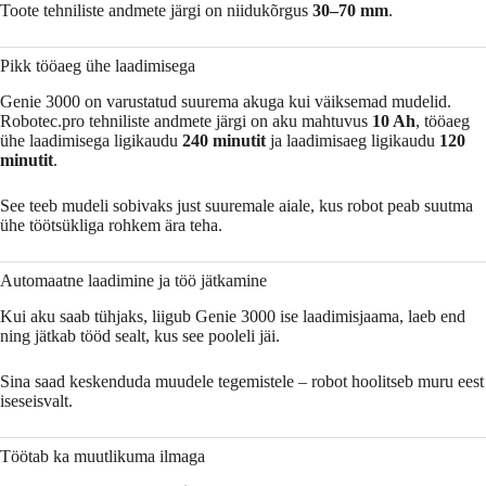
Toote tehniliste andmete järgi on niidukõrgus
30–70 mm
.
Pikk tööaeg ühe laadimisega
Genie 3000 on varustatud suurema akuga kui väiksemad mudelid.
Robotec.pro tehniliste andmete järgi on aku mahtuvus
10 Ah
, tööaeg
ühe laadimisega ligikaudu
240 minutit
ja laadimisaeg ligikaudu
120
minutit
.
See teeb mudeli sobivaks just suuremale aiale, kus robot peab suutma
ühe töötsükliga rohkem ära teha.
Automaatne laadimine ja töö jätkamine
Kui aku saab tühjaks, liigub Genie 3000 ise laadimisjaama, laeb end
ning jätkab tööd sealt, kus see pooleli jäi.
Sina saad keskenduda muudele tegemistele – robot hoolitseb muru eest
iseseisvalt.
Töötab ka muutlikuma ilmaga