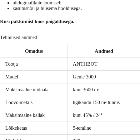
niidugraafikute loomisel;
kasutusnõu ja hilisema hooldusega.
Küsi pakkumist koos paigaldusega.
Tehnilised andmed
Omadus
Andmed
Tootja
ANTHBOT
Mudel
Genie 3000
Maksimaalne niiduala
kuni 3600 m²
Töövõimekus
ligikaudu 150 m² tunnis
Maksimaalne kallak
kuni 45% / 24°
Lõikeketas
5-teraline