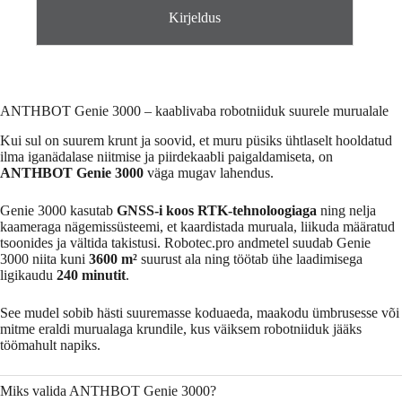
Kirjeldus
ANTHBOT Genie 3000 – kaablivaba robotniiduk suurele murualale
Kui sul on suurem krunt ja soovid, et muru püsiks ühtlaselt hooldatud
ilma iganädalase niitmise ja piirdekaabli paigaldamiseta, on
ANTHBOT Genie 3000
väga mugav lahendus.
Genie 3000 kasutab
GNSS-i koos RTK-tehnoloogiaga
ning nelja
kaameraga nägemissüsteemi, et kaardistada muruala, liikuda määratud
tsoonides ja vältida takistusi. Robotec.pro andmetel suudab Genie
3000 niita kuni
3600 m²
suurust ala ning töötab ühe laadimisega
ligikaudu
240 minutit
.
See mudel sobib hästi suuremasse koduaeda, maakodu ümbrusesse või
mitme eraldi murualaga krundile, kus väiksem robotniiduk jääks
töömahult napiks.
Miks valida ANTHBOT Genie 3000?