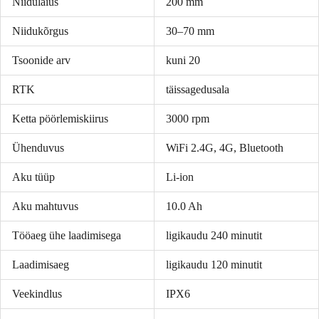
Niidulaius
200 mm
Niidukõrgus
30–70 mm
Tsoonide arv
kuni 20
RTK
täissagedusala
Ketta pöörlemiskiirus
3000 rpm
Ühenduvus
WiFi 2.4G, 4G, Bluetooth
Aku tüüp
Li-ion
Aku mahtuvus
10.0 Ah
Tööaeg ühe laadimisega
ligikaudu 240 minutit
Laadimisaeg
ligikaudu 120 minutit
Veekindlus
IPX6