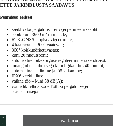
ETTE JA KINDLUSTA SAADAVUS!
Peamised eelised:
kaablivaba paigaldus – ei vaja perimeetrikaablit;
sobib kuni 3600 m² murualale;
RTK-GNSS täppisnavigeerimine;
4 kaamerat ja 300° vaateväli;
360° kokkupõrketuvastus;
kuni 20 niidutsooni;
automaatne lõikekõrguse reguleerimine rakendusest;
tööaeg ühe laadimisega kuni ligikaudu 240 minutit;
automaatne laadimine ja töö jätkamine;
IPX6 veekindlus;
vaikne töö – kuni 58 dB(A);
võimalik tellida koos Estluxi paigalduse ja
seadistamisega.
ANTHBOT
Lisa korvi
Genie
3000
A