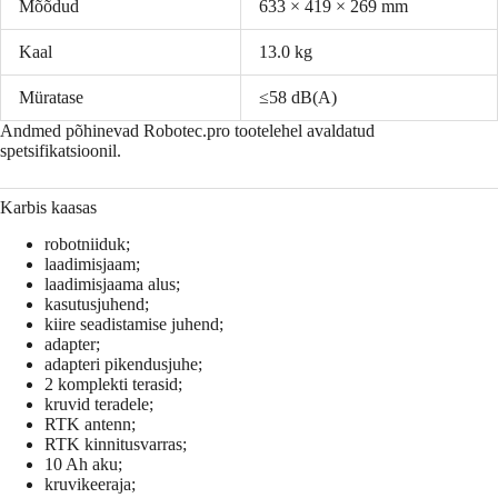
Mõõdud
633 × 419 × 269 mm
Kaal
13.0 kg
Müratase
≤58 dB(A)
Andmed põhinevad Robotec.pro tootelehel avaldatud
spetsifikatsioonil.
Karbis kaasas
robotniiduk;
laadimisjaam;
laadimisjaama alus;
kasutusjuhend;
kiire seadistamise juhend;
adapter;
adapteri pikendusjuhe;
2 komplekti terasid;
kruvid teradele;
RTK antenn;
RTK kinnitusvarras;
10 Ah aku;
kruvikeeraja;