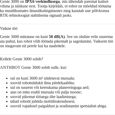
Genie 3000 on
IPX6 veekindlusega
, mis tähendab paremat kaitset
vihma ja niiskuse eest. Tootja kirjeldab, et robot on mõeldud töötama
ka muutlikumates ilmastikutingimustes ning kasutab uue põlvkonna
RTK-tehnoloogiat stabiilsema signaali jaoks.
Vaikne töö
Genie 3000 müratase on kuni
58 dB(A)
. See on oluline eelis suurema
aia puhul, kus robot võib töötada pikemalt ja sagedamini. Vaiksem töö
on mugavam nii perele kui ka naabritele.
Kellele Genie 3000 sobib?
ANTHBOT Genie 3000 sobib sulle, kui:
sul on kuni 3600 m² niidetavat muruala;
soovid robotniidukit ilma piirdekaablita;
sul on suurem või keerukama planeeringuga aed;
aias on mitu eraldi muruala või palju tsoone;
soovid pikemat tööaega ühe laadimisega;
tahad robotit juhtida mobiilirakendusest;
soovid vajadusel paigaldust ja seadistamist spetsialisti abiga.