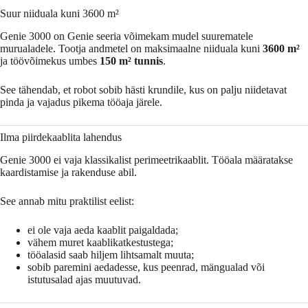
Suur niiduala kuni 3600 m²
Genie 3000 on Genie seeria võimekam mudel suurematele
murualadele. Tootja andmetel on maksimaalne niiduala kuni
3600 m²
ja töövõimekus umbes
150 m² tunnis
.
See tähendab, et robot sobib hästi krundile, kus on palju niidetavat
pinda ja vajadus pikema tööaja järele.
Ilma piirdekaablita lahendus
Genie 3000 ei vaja klassikalist perimeetrikaablit. Tööala määratakse
kaardistamise ja rakenduse abil.
See annab mitu praktilist eelist:
ei ole vaja aeda kaablit paigaldada;
vähem muret kaablikatkestustega;
tööalasid saab hiljem lihtsamalt muuta;
sobib paremini aedadesse, kus peenrad, mängualad või
istutusalad ajas muutuvad.