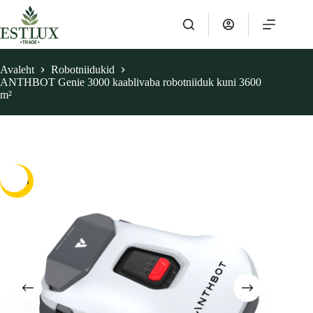
Skip
to
content
Avaleht
Robotniidukid
ANTHBOT Genie 3000 kaablivaba robotniiduk kuni 3600
m²
-13%