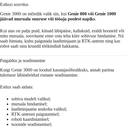
Estluxi soovitus
Genie 3000 on mõistlik valik siis, kui
Genie 800 või Genie 1000
jäävad muruala suuruse või tööaja poolest napiks
.
Kui aias on palju puid, kitsaid läbipääse, kallakuid, eraldi hooneid või
mitu muruala, soovitame enne ostu teha kiire sobivuse hindamise. Nii
saab hinnata, kuhu paigutada laadimisjaam ja RTK-antenn ning kas
robot saab sinu krundil töökindlalt hakkama.
Paigaldus ja seadistamine
Kuigi Genie 3000 on loodud kasutajasõbralikuks, annab parima
tulemuse läbimõeldud esmane seadistamine.
Estlux saab aidata:
sobiva mudeli valikul;
muruala hindamisel;
laadimisjaama asukoha valikul;
RTK-antenni paigutamisel;
roboti kaardistamisel;
tsoonide seadistamisel;