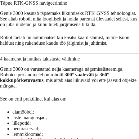
Täpne RTK-GNSS navigeerimine
Genie 3000 kasutab täpsemaks liikumiseks RTK-GNSS tehnoloogiat.
See aitab robotil niita loogiliselt ja hoida paremat ülevaadet sellest, kus
on juba niidetud ja kuhu tuleb järgmisena liikuda.
Robot toetab nii automaatset kui käsitsi kaardistamist, mitme tsooni
haldust ning rakenduse kaudu töö jälgimist ja juhtimist.
4 kaamerat ja nutikas takistuste vältimine
Genie 3000 on varustatud nelja kaameraga nägemissüsteemiga.
Robotec.pro andmetel on robotil
300° vaateväli
ja
360°
kokkupõrketuvastus
, mis aitab aias liikuvaid või ette jäävaid objekte
märgata.
See on eriti praktiline, kui aias on:
aiamööbel;
laste mänguasjad;
lillepotid;
peenraservad;
lemmikloomad;