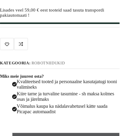
kaablivaba
l
robotniiduk
Lisades veel
59,00
€
eest tooteid saad tasuta transpordi
t
kuni
pakiautomaati !
e
3600
r
m²
n
kogus
a
t
i
v
e
:
KATEGOORIA:
ROBOTNIIDUKID
Miks meie juurest osta?
Kvaliteetsed tooted ja personaalne kasutajatugi tooni
valimiseks
Kiire tarne ja turvaline tasumine - sh maksa kolmes
osas ja järelmaks
Võimalus kaupa ka nädalavahetusel kätte saada
Picapac automaadist