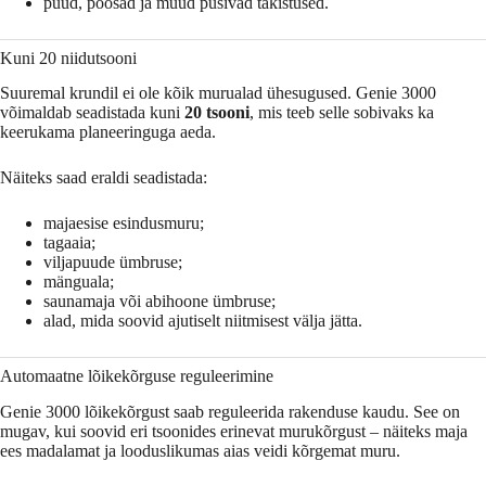
puud, põõsad ja muud püsivad takistused.
Kuni 20 niidutsooni
Suuremal krundil ei ole kõik murualad ühesugused. Genie 3000
võimaldab seadistada kuni
20 tsooni
, mis teeb selle sobivaks ka
keerukama planeeringuga aeda.
Näiteks saad eraldi seadistada:
majaesise esindusmuru;
tagaaia;
viljapuude ümbruse;
mänguala;
saunamaja või abihoone ümbruse;
alad, mida soovid ajutiselt niitmisest välja jätta.
Automaatne lõikekõrguse reguleerimine
Genie 3000 lõikekõrgust saab reguleerida rakenduse kaudu. See on
mugav, kui soovid eri tsoonides erinevat murukõrgust – näiteks maja
ees madalamat ja looduslikumas aias veidi kõrgemat muru.