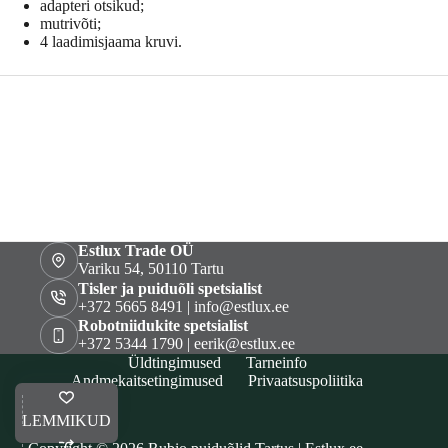
adapteri otsikud;
mutrivõti;
4 laadimisjaama kruvi.
Estlux Trade OÜ
Variku 54, 50110 Tartu
Tisler ja puiduõli spetsialist
+372 5665 8491 | info@estlux.ee
Robotniidukite spetsialist
+372 5344 1790 | eerik@estlux.ee
Üldtingimused
Tarneinfo
Andmekaitsetingimused
Privaatsuspoliitika
LEMMIKUD