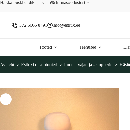
Skip
Hakka püskliendiks ja saa 5% hinnasoodustust »
to
content
+372 5665 8491
info@estlux.ee
Tooted
Teenused
Ela
Avaleht
Estluxi disaintooted
Pudeliavajad ja - stopperid
Käsit