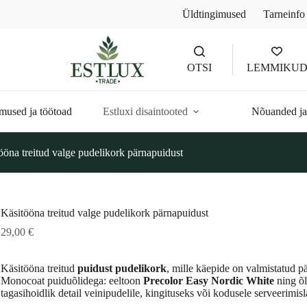
Üldtingimused
Tarneinfo
OTSI
LEMMIKU
mused ja töötoad
Estluxi disaintooted
Nõuanded ja
ööna treitud valge pudelikork pärnapuidust
Käsitööna treitud valge pudelikork pärnapuidust
29,00
€
Käsitööna treitud
puidust pudelikork
, mille käepide on valmistatud p
Monocoat puiduõlidega: eeltoon
Precolor Easy Nordic White
ning õl
tagasihoidlik detail veinipudelile, kingituseks või kodusele serveerimisl