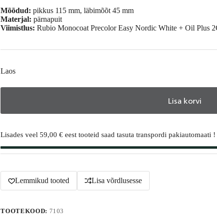
Mõõdud:
pikkus 115 mm, läbimõõt 45 mm
Materjal:
pärnapuit
Viimistlus:
Rubio Monocoat Precolor Easy Nordic White + Oil Plus 
Laos
Lisa korvi
A
l
Lisades veel
59,00
€
eest tooteid saad tasuta transpordi pakiautomaati !
t
e
r
n
a
t
Lemmikud tooted
Lisa võrdlusesse
i
v
e
TOOTEKOOD:
7103
: