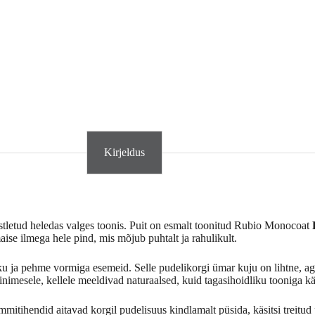
Kirjeldus
stletud heledas valges toonis. Puit on esmalt toonitud Rubio Monocoat
se ilmega hele pind, mis mõjub puhtalt ja rahulikult.
ku ja pehme vormiga esemeid. Selle pudelikorgi ümar kuju on lihtne, aga
s inimesele, kellele meeldivad naturaalsed, kuid tagasihoidliku tooniga 
itihendid aitavad korgil pudelisuus kindlamalt püsida, käsitsi treitud pu