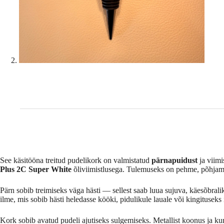
See käsitööna treitud pudelikork on valmistatud
pärnapuidust
ja viimi
Plus 2C Super White
õliviimistlusega. Tulemuseks on pehme, põhjamai
Pärn sobib treimiseks väga hästi — sellest saab luua sujuva, käesõbrali
ilme, mis sobib hästi heledasse kööki, pidulikule lauale või kingitusek
Kork sobib avatud pudeli ajutiseks sulgemiseks. Metallist koonus ja kumm