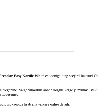
Precolor Easy Nordic White
eeltooniga ning seejärel kaitstud
Oil
 elegantne. Valge viimistlus annab korgile kerge ja minimalistliku
käsitööesemed.
idust käepide lisab aga väikese erilise detaili.