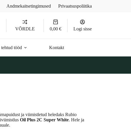
Andmekaitsetingimused
Privaatsuspoliitika
Ostukorv
D
VÕRDLE
0,00
€
Logi sisse
 tehtud tööd
Kontakt
ärnapuidust ja viimistletud heledaks Rubio
iviimistlus
Oil Plus 2C Super White
. Hele ja
auale.