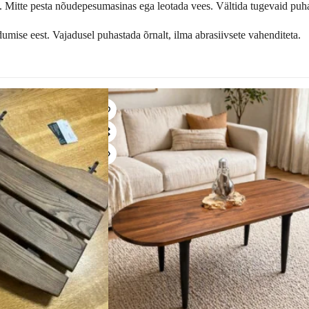
e. Mitte pesta nõudepesumasinas ega leotada vees. Vältida tugevaid puh
dumise eest. Vajadusel puhastada õrnalt, ilma abrasiivsete vahenditeta.