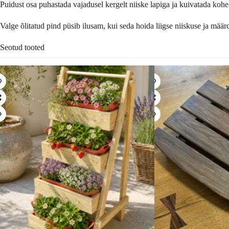
Puidust osa puhastada vajadusel kergelt niiske lapiga ja kuivatada koh
Valge õlitatud pind püsib ilusam, kui seda hoida liigse niiskuse ja määr
Seotud tooted