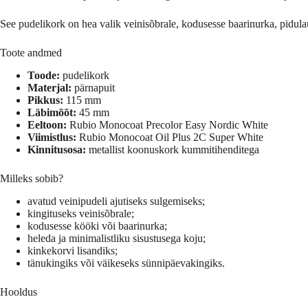
See pudelikork on hea valik veinisõbrale, kodusesse baarinurka, pidulaua
Toote andmed
Toode:
pudelikork
Materjal:
pärnapuit
Pikkus:
115 mm
Läbimõõt:
45 mm
Eeltoon:
Rubio Monocoat Precolor Easy Nordic White
Viimistlus:
Rubio Monocoat Oil Plus 2C Super White
Kinnitusosa:
metallist koonuskork kummitihenditega
Milleks sobib?
avatud veinipudeli ajutiseks sulgemiseks;
kingituseks veinisõbrale;
kodusesse kööki või baarinurka;
heleda ja minimalistliku sisustusega koju;
kinkekorvi lisandiks;
tänukingiks või väikeseks sünnipäevakingiks.
Hooldus