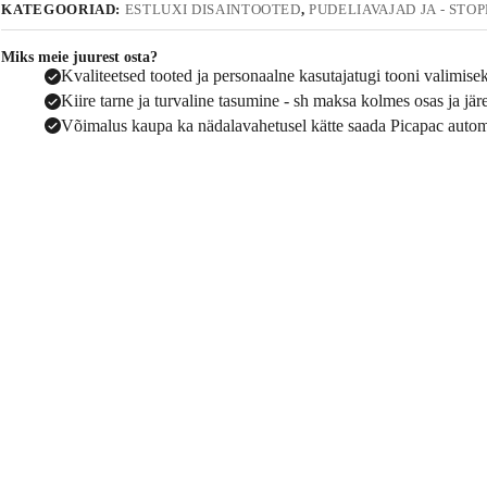
KATEGOORIAD:
ESTLUXI DISAINTOOTED
,
PUDELIAVAJAD JA - STO
Miks meie juurest osta?
Kvaliteetsed tooted ja personaalne kasutajatugi tooni valimise
Kiire tarne ja turvaline tasumine - sh maksa kolmes osas ja jä
Võimalus kaupa ka nädalavahetusel kätte saada Picapac autom