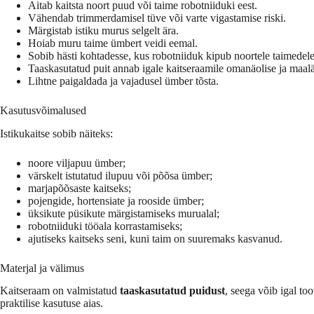
Aitab kaitsta noort puud või taime robotniiduki eest.
Vähendab trimmerdamisel tüve või varte vigastamise riski.
Märgistab istiku murus selgelt ära.
Hoiab muru taime ümbert veidi eemal.
Sobib hästi kohtadesse, kus robotniiduk kipub noortele taimedele 
Taaskasutatud puit annab igale kaitseraamile omanäolise ja maal
Lihtne paigaldada ja vajadusel ümber tõsta.
Kasutusvõimalused
Istikukaitse sobib näiteks:
noore viljapuu ümber;
värskelt istutatud ilupuu või põõsa ümber;
marjapõõsaste kaitseks;
pojengide, hortensiate ja rooside ümber;
üksikute püsikute märgistamiseks murualal;
robotniiduki tööala korrastamiseks;
ajutiseks kaitseks seni, kuni taim on suuremaks kasvanud.
Materjal ja välimus
Kaitseraam on valmistatud
taaskasutatud puidust
, seega võib igal to
praktilise kasutuse aias.