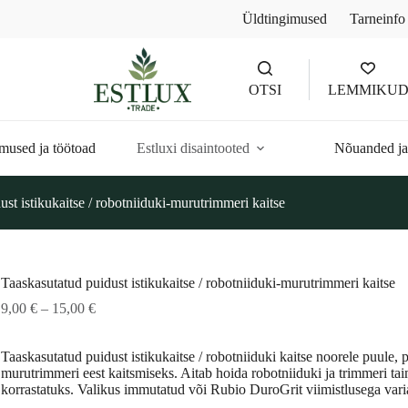
Üldtingimused
Tarneinfo
OTSI
LEMMIKU
mused ja töötoad
Estluxi disaintooted
Nõuanded ja
st istikukaitse / robotniiduki-murutrimmeri kaitse
Taaskasutatud puidust istikukaitse / robotniiduki-murutrimmeri kaitse
Hinnavahemik:
9,00
€
–
15,00
€
9,00 €
kuni
Taaskasutatud puidust istikukaitse / robotniiduki kaitse noorele puule, 
15,00 €
murutrimmeri eest kaitsmiseks. Aitab hoida robotniiduki ja trimmeri ta
korrastatuks. Valikus immutatud või Rubio DuroGrit viimistlusega vari