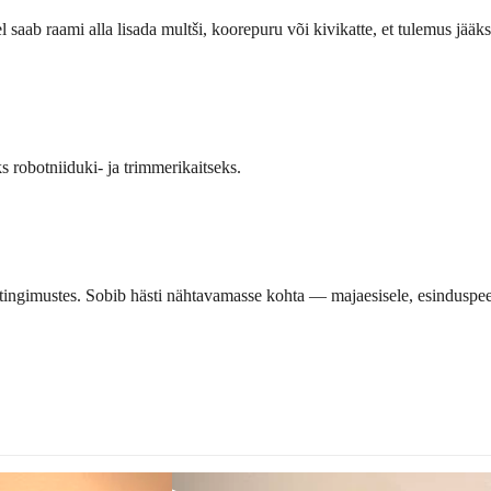
 saab raami alla lisada multši, koorepuru või kivikatte, et tulemus jääk
s robotniiduki- ja trimmerikaitseks.
tingimustes. Sobib hästi nähtavamasse kohta — majaesisele, esinduspeen