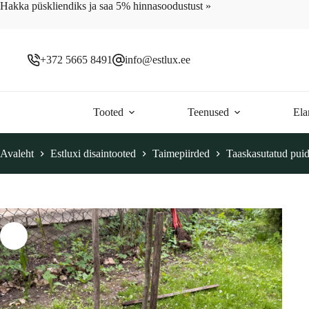
Skip
Hakka püskliendiks ja saa 5% hinnasoodustust »
to
content
+372 5665 8491
info@estlux.ee
Tooted
Teenused
Ela
Avaleht
Estluxi disaintooted
Taimepiirded
Taaskasutatud puidu