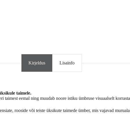
Kirjeldus
Lisainfo
üksikule taimele.
meri taimest eemal ning muudab noore istiku ümbruse visuaalselt korrast
ensiate, rooside või teiste üksikute taimede ümber, mis vajavad murualal