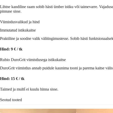
Lihtne kandiline raam sobib hästi ümber istiku või taimevarre. Vajadusel
pinnase sisse.
Viimistlusvalikud ja hind
Immutatud istikukaitse
Praktiline ja soodne valik välitingimustesse. Sobib hästi funktsionaalsek
Hind: 9 € / tk
Rubio DuroGrit viimistlusega istikukaitse
DuroGrit viimistlus annab puidule kaunima tooni ja parema kaitse välis
Hind: 15 € / tk
Taimed ja multš ei kuulu hinna sisse.
Seotud tooted