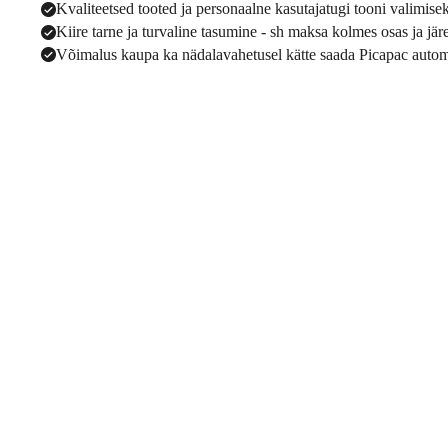
Kvaliteetsed tooted ja personaalne kasutajatugi tooni valimise
Kiire tarne ja turvaline tasumine - sh maksa kolmes osas ja jä
Võimalus kaupa ka nädalavahetusel kätte saada Picapac autom