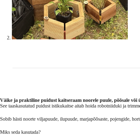
Väike ja praktiline puidust kaitseraam noorele puule, põõsale või 
See taaskasutatud puidust istikukaitse aitab hoida robotniiduki ja trim
Sobib hästi noorte viljapuude, ilupuude, marjapõõsaste, pojengide, hort
Miks seda kasutada?