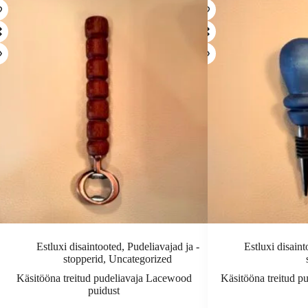
Estluxi disaintooted
,
Pudeliavajad ja -
Estluxi disain
stopperid
,
Uncategorized
Käsitööna treitud pudeliavaja Lacewood
Käsitööna treitud p
puidust