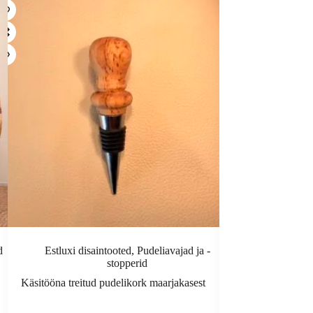
d
Estluxi disaintooted
,
Pudeliavajad ja -
Estluxi disa
stopperid
taimesein
Käsitööna treitud pudelikork maarjakasest
Maitsetaimekast