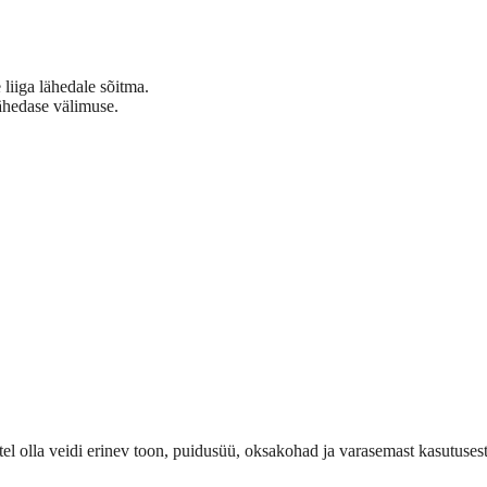
liiga lähedale sõitma.
ähedase välimuse.
otel olla veidi erinev toon, puidusüü, oksakohad ja varasemast kasutuse