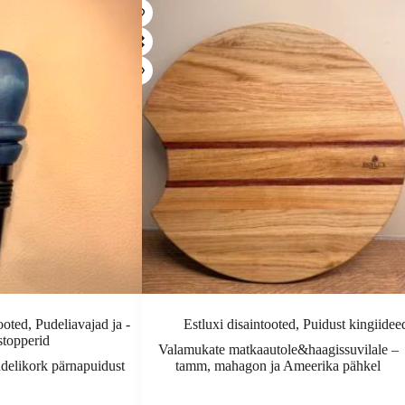
tooted
,
Pudeliavajad ja -
Estluxi disaintooted
,
Puidust kingiidee
stopperid
Valamukate matkaautole&haagissuvilale –
udelikork pärnapuidust
tamm, mahagon ja Ameerika pähkel