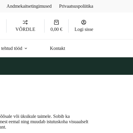
Andmekaitsetingimused
Privaatsuspoliitika
Ostukorv
D
VÕRDLE
0,00
€
Logi sisse
 tehtud tööd
Kontakt
põõsale või üksikule taimele. Sobib ka
imest eemal ning muudab istutuskoha visuaalselt
ant.