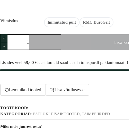
Viimistlus
Immutatud puit
RMC DuroGrit
Taaskasutatud
Lisa ko
puidust
istikukaitse
/
A
robotniiduki-
l
murutrimmeri
Lisades veel
59,00
€
eest tooteid saad tasuta transpordi pakiautomaati !
t
kaitse
e
kogus
r
n
a
t
Lemmikud tooted
Lisa võrdlusesse
i
v
e
TOOTEKOOD:
-
:
KATEGOORIAD:
ESTLUXI DISAINTOOTED
,
TAIMEPIIRDED
Miks meie juurest osta?