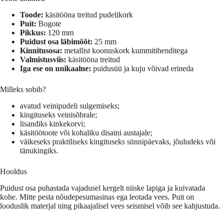
Toode:
käsitööna treitud pudelikork
Puit:
Bogote
Pikkus:
120 mm
Puidust osa läbimõõt:
25 mm
Kinnitusosa:
metallist koonuskork kummitihenditega
Valmistusviis:
käsitööna treitud
Iga ese on unikaalne:
puidusüü ja kuju võivad erineda
Milleks sobib?
avatud veinipudeli sulgemiseks;
kingituseks veinisõbrale;
lisandiks kinkekorvi;
käsitöötoote või kohaliku disaini austajale;
väikeseks praktiliseks kingituseks sünnipäevaks, jõuludeks või
tänukingiks.
Hooldus
Puidust osa puhastada vajadusel kergelt niiske lapiga ja kuivatada
kohe. Mitte pesta nõudepesumasinas ega leotada vees. Puit on
looduslik materjal ning pikaajalisel vees seismisel võib see kahjustuda.