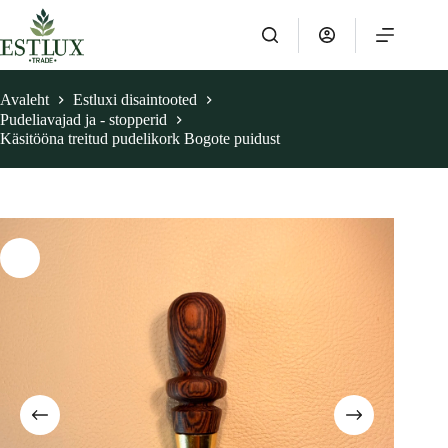
Skip
to
content
Avaleht
Estluxi disaintooted
Pudeliavajad ja - stopperid
Käsitööna treitud pudelikork Bogote puidust