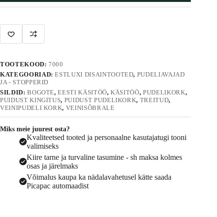
n
a
t
i
v
e
:
TOOTEKOOD:
7000
KATEGOORIAD:
ESTLUXI DISAINTOOTED
,
PUDELIAVAJAD
JA - STOPPERID
SILDID:
BOGOTE
,
EESTI KÄSITÖÖ
,
KÄSITÖÖ
,
PUDELIKORK
,
PUIDUST KINGITUS
,
PUIDUST PUDELIKORK
,
TREITUD
,
VEINIPUDELI KORK
,
VEINISÕBRALE
Miks meie juurest osta?
Kvaliteetsed tooted ja personaalne kasutajatugi tooni
valimiseks
Kiire tarne ja turvaline tasumine - sh maksa kolmes
osas ja järelmaks
Võimalus kaupa ka nädalavahetusel kätte saada
Picapac automaadist