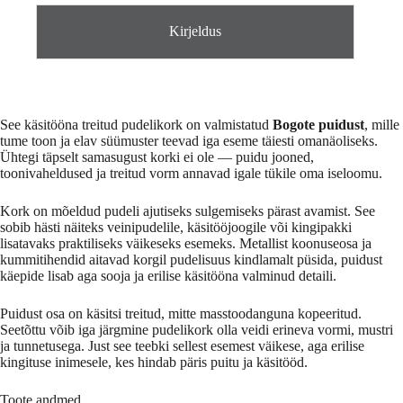
Kirjeldus
See käsitööna treitud pudelikork on valmistatud
Bogote puidust
, mille
tume toon ja elav süümuster teevad iga eseme täiesti omanäoliseks.
Ühtegi täpselt samasugust korki ei ole — puidu jooned,
toonivaheldused ja treitud vorm annavad igale tükile oma iseloomu.
Kork on mõeldud pudeli ajutiseks sulgemiseks pärast avamist. See
sobib hästi näiteks veinipudelile, käsitööjoogile või kingipakki
lisatavaks praktiliseks väikeseks esemeks. Metallist koonuseosa ja
kummitihendid aitavad korgil pudelisuus kindlamalt püsida, puidust
käepide lisab aga sooja ja erilise käsitööna valminud detaili.
Puidust osa on käsitsi treitud, mitte masstoodanguna kopeeritud.
Seetõttu võib iga järgmine pudelikork olla veidi erineva vormi, mustri
ja tunnetusega. Just see teebki sellest esemest väikese, aga erilise
kingituse inimesele, kes hindab päris puitu ja käsitööd.
Toote andmed