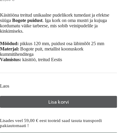
Käsitööna treitud unikaalne pudelikork tumedast ja efektse
süüga
Bogote puidust
. Iga kork on oma mustri ja kujuga
kordumatu väike tarbeese, mis sobib veinipudelile ja
kinkimiseks.
Mõõdud:
pikkus 120 mm, puidust osa läbimõõt 25 mm
Materjal:
Bogote puit, metallist koonuskork
kummitihenditega
Valmistus:
käsitöö, treitud Eestis
Laos
Lisa korvi
A
l
Lisades veel
59,00
€
eest tooteid saad tasuta transpordi
t
pakiautomaati !
e
r