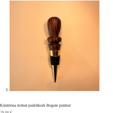
Käsitööna treitud pudelikork Bogote puidust
29,00
€