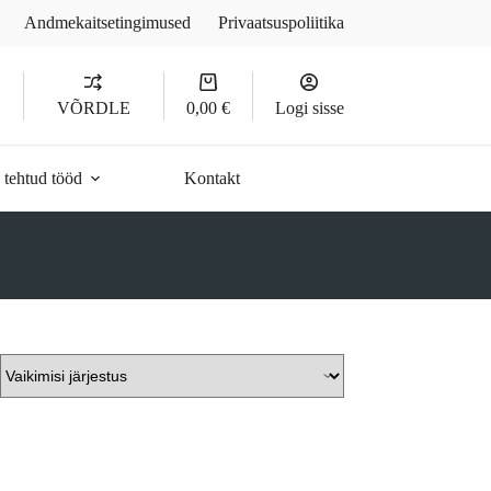
Andmekaitsetingimused
Privaatsuspoliitika
Ostukorv
D
VÕRDLE
0,00
€
Logi sisse
 tehtud tööd
Kontakt