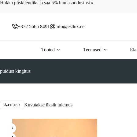
Skip
Hakka püskliendiks ja saa 5% hinnasoodustust »
to
content
+372 5665 8491
info@estlux.ee
Tooted
Teenused
Ela
puidust kingitus
Kuvatakse üksik tulemus
FILTER