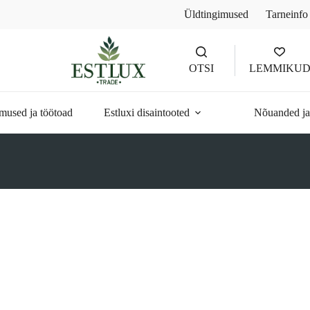
Üldtingimused
Tarneinfo
OTSI
LEMMIKU
mused ja töötoad
Estluxi disaintooted
Nõuanded ja