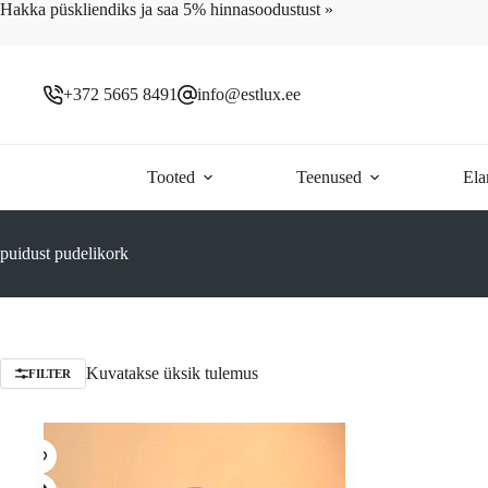
Skip
Hakka püskliendiks ja saa 5% hinnasoodustust »
to
content
+372 5665 8491
info@estlux.ee
Tooted
Teenused
Ela
puidust pudelikork
Kuvatakse üksik tulemus
FILTER