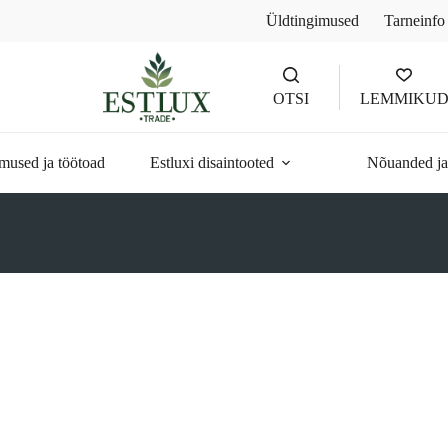
Üldtingimused
Tarneinfo
OTSI
LEMMIKU
mused ja töötoad
Estluxi disaintooted
Nõuanded ja