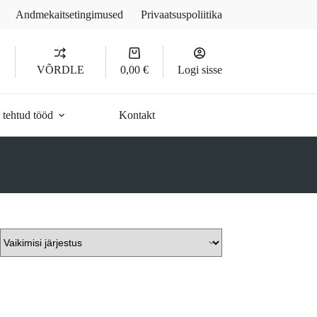
Andmekaitsetingimused
Privaatsuspoliitika
Ostukorv
D
VÕRDLE
0,00
€
Logi sisse
 tehtud tööd
Kontakt